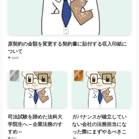
原契約の金額を変更する契約書に貼付する収入印紙に
ついて
3945
司法試験を諦めた法科大
ガバナンスが確立してい
学院生へ～企業法務のす
ない会社の法務担当にな
すめ～
った際にまずやるべきこ
と
831