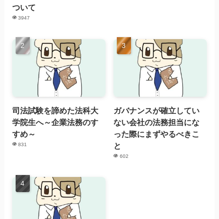
ついて
3947
司法試験を諦めた法科大
ガバナンスが確立してい
学院生へ～企業法務のす
ない会社の法務担当にな
すめ～
った際にまずやるべきこ
と
831
602